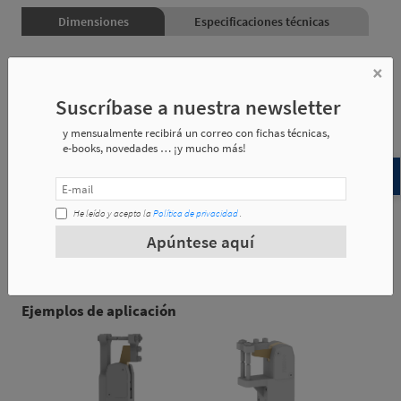
Dimensiones
Especificaciones técnicas
×
Referencia
Aplicación en:
Suscríbase a nuestra newsletter
y mensualmente recibirá un correo con fichas técnicas,
(EE-203)
BLN-20, BIN-20
e-books, novedades … ¡y mucho más!
(EE-323)
BLN-32, BIN-32
He leído y acepto la
Política de privacidad
.
(EE-403)
BLN-40, BIN-40
Apúntese aquí
(EE-503)
BLN-50, BIN-50
Ejemplos de aplicación