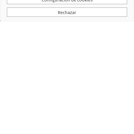
Rechazar
Suscríbase a nuestra newsletter
He leído y acepto la
Política de privacidad