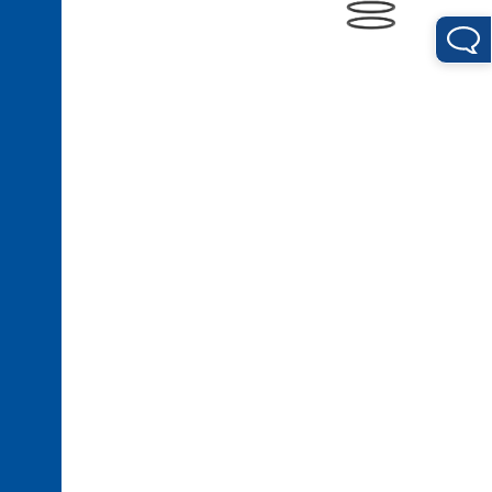
reacción
3. 3.
Pisadores
con
rótula
3. 4.
Superficies
de
contorno
4. 1.
Sujeción
al
utillaje
4. 2.
Sensores
para
las