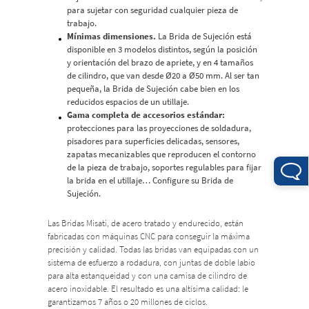
para sujetar con seguridad cualquier pieza de
trabajo.
Mínimas dimensiones.
La Brida de Sujeción está
disponible en 3 modelos distintos, según la posición
y orientación del brazo de apriete, y en 4 tamaños
de cilindro, que van desde Ø20 a Ø50 mm. Al ser tan
pequeña, la Brida de Sujeción cabe bien en los
reducidos espacios de un utillaje.
Gama completa de accesorios estándar:
protecciones para las proyecciones de soldadura,
pisadores para superficies delicadas, sensores,
zapatas mecanizables que reproducen el contorno
de la pieza de trabajo, soportes regulables para fijar
la brida en el utillaje… Configure su Brida de
Sujeción.
Las Bridas Misati, de acero tratado y endurecido, están
fabricadas con máquinas CNC para conseguir la máxima
precisión y calidad. Todas las bridas van equipadas con un
sistema de esfuerzo a rodadura, con juntas de doble labio
para alta estanqueidad y con una camisa de cilindro de
acero inoxidable. El resultado es una altísima calidad: le
garantizamos 7 años o 20 millones de ciclos.