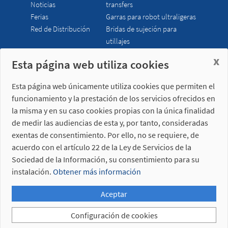
Noticias
transfers
Ferias
Garras para robot ultraligeras
Red de Distribución
Bridas de sujeción para
utillajes
x
Esta página web utiliza cookies
Misati S.L.
Horario
Av. de la Riera, 15
lunes a viernes
Esta página web únicamente utiliza cookies que permiten el
08960 Sant Just
7:00 - 15:00 h (UTC+01:00)
funcionamiento y la prestación de los servicios ofrecidos en
Desvern
Barcelona - España
la misma y en su caso cookies propias con la única finalidad
de medir las audiencias de esta y, por tanto, consideradas
exentas de consentimiento. Por ello, no se requiere, de
acuerdo con el artículo 22 de la Ley de Servicios de la
Sociedad de la Información, su consentimiento para su
+34 934 404 727
instalación.
Obtener más información
misati@misati.com
Aceptar
Con el apoyo de ACCIÓ
-
Proyecto impulsado con
el Programa eTrade de ACCIÓ
Configuración de cookies