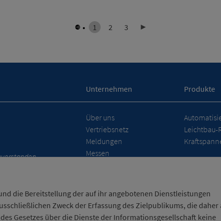
1
2
3
Unternehmen
Produkte
Über uns
Automatisi
Vertriebsnetz
Leichtbau-
Meldungen
Kraftspanne
Messen
nverstanden.
und die Bereitstellung der auf ihr angebotenen Dienstleistungen
sschließlichen Zweck der Erfassung des Zielpublikums, die daher a
 des Gesetzes über die Dienste der Informationsgesellschaft keine