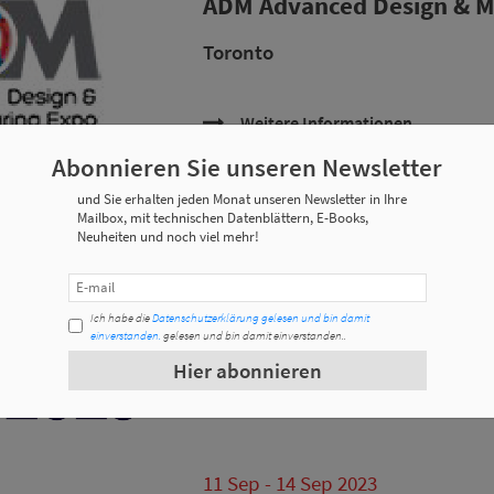
ADM Advanced Design & M
Toronto
Weitere Informationen
Abonnieren Sie unseren Newsletter
und Sie erhalten jeden Monat unseren Newsletter in Ihre
Mailbox, mit technischen Datenblättern, E-Books,
09 Oct - 11 Oct 2023
Neuheiten und noch viel mehr!
International Fastener Ex
Las Vegas
Ich habe die
Datenschutzerklärung gelesen und bin damit
einverstanden.
gelesen und bin damit einverstanden..
Hier abonnieren
Weitere Informationen
11 Sep - 14 Sep 2023