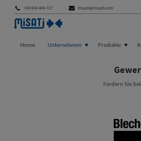
+34 934 404 727
misati@misati.com
Home
Unternehmen
Produkte
K
Gewerb
Fordern Sie be