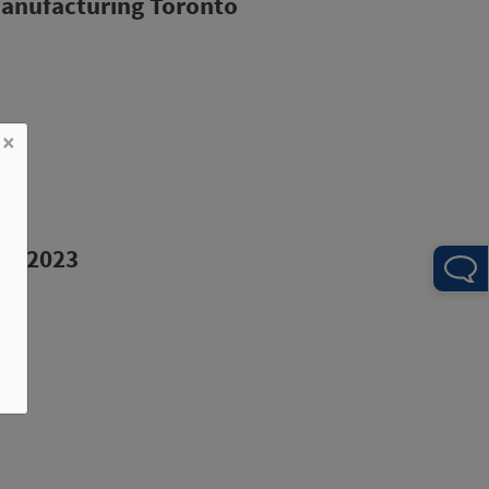
anufacturing Toronto
×
po 2023