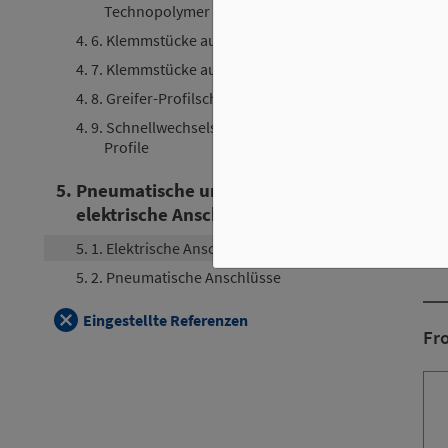
Technopolymer
4. 6. Klemmstücke aus Aluminium
4. 7. Klemmstücke aus Stahl
St
4. 8. Greifer-Profilschiene
4. 9. Schnellwechselsystem für
Profile
5. Pneumatische und
elektrische Anschlüsse
5. 1. Elektrische Anschlüsse
5. 2. Pneumatische Anschlüsse
Eingestellte Referenzen
Fr