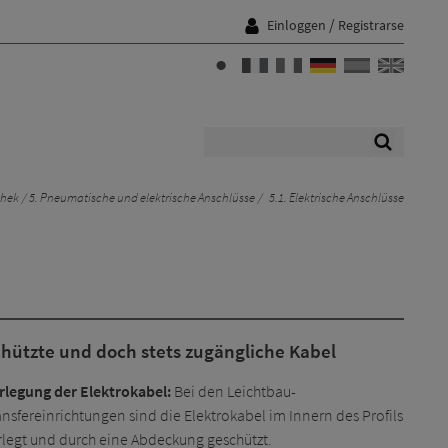
/
Einloggen
Registrarse
thek
5. Pneumatische und elektrische Anschlüsse
5.1. Elektrische Anschlüsse
hützte und doch stets zugängliche Kabel
rlegung der Elektrokabel:
Bei den Leichtbau-
ansfereinrichtungen sind die Elektrokabel im Innern des Profils
rlegt und durch eine Abdeckung geschützt.