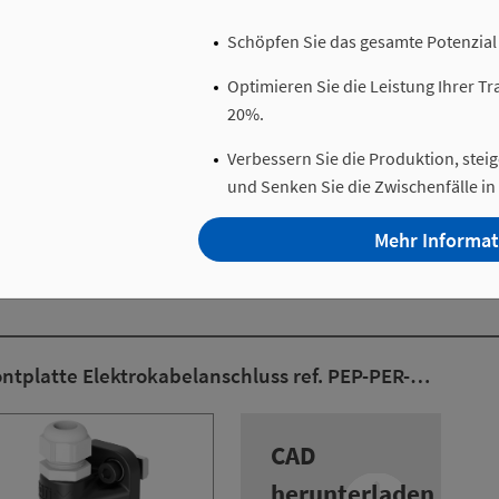
Schöpfen Sie das gesamte Potenzial
Optimieren Sie die Leistung Ihrer T
eckverbinder ref. PEP-CB-…
20%.
Verbessern Sie die Produktion, steig
CAD
und Senken Sie die Zwischenfälle i
herunterladen
Mehr Informa
ontplatte Elektrokabelanschluss ref. PEP-PER-…
CAD
herunterladen