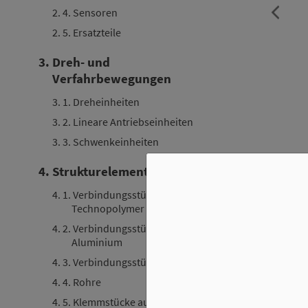
2. 4. Sensoren
2. 5. Ersatzteile
3. Dreh- und
Verfahrbewegungen
3. 1. Dreheinheiten
3. 2. Lineare Antriebseinheiten
3. 3. Schwenkeinheiten
4. Strukturelemente
4. 1. Verbindungsstücke aus
An
Technopolymer
4. 2. Verbindungsstücke aus
Aluminium
4. 3. Verbindungsstücke aus Stahl
4. 4. Rohre
4. 5. Klemmstücke aus