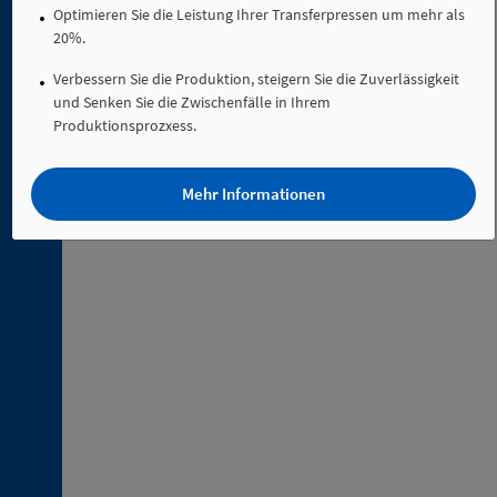
4. 6.
Optimieren Sie die Leistung Ihrer Transferpressen um mehr als
Pneumatik-Ersatzteilkit für hohe Temperaturen
Klemmstücke
20%.
ref. KJV-…
aus
Aluminium
Verbessern Sie die Produktion, steigern Sie die Zuverlässigkeit
4. 7.
und Senken Sie die Zwischenfälle in Ihrem
Klemmstücke
Produktionsprozxess.
aus
Stahl
Mehr Informationen
4. 8.
Greifer-
Profilschiene
4. 9.
Schnellwechselsystem
für
Profile