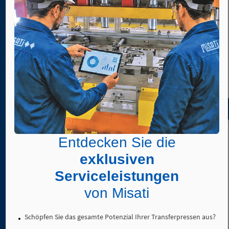
4. 1.
Verbindungsstücke
Mechanischer Reparatursatz ref. KMC-…
aus
Technopolymer
4. 2.
CAD
Verbindungsstücke
aus
herunterladen
Aluminium
4. 3.
Verbindungsstücke
aus
Entdecken Sie die
Pneumatik-Ersatzteilkit ref. KJ-…
Stahl
exklusiven
4. 4.
Rohre
Serviceleistungen
4. 5.
von Misati
Klemmstücke
aus
Technopolymer
Schöpfen Sie das gesamte Potenzial Ihrer Transferpressen aus?