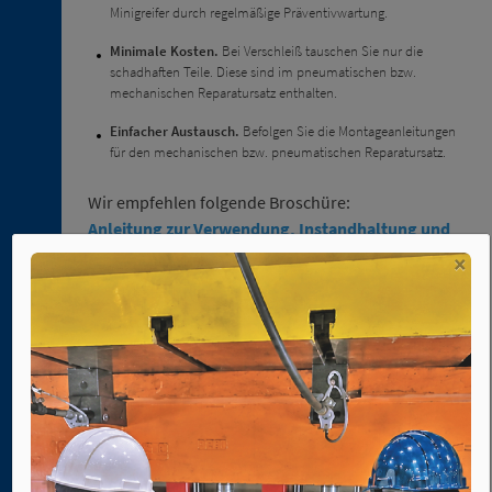
Zentrierschaufeln
Minigreifer durch regelmäßige Präventivwartung.
2. 3.
Minimale Kosten.
Bei Verschleiß tauschen Sie nur die
Niederhalter
schadhaften Teile. Diese sind im pneumatischen bzw.
2. 4.
mechanischen Reparatursatz enthalten.
Sensoren
Einfacher Austausch.
Befolgen Sie die Montageanleitungen
2. 5.
für den mechanischen bzw. pneumatischen Reparatursatz.
Ersatzteile
Wir empfehlen folgende Broschüre:
Anleitung zur Verwendung, Instandhaltung und
Garantie von Leichtbau-Transfereinrichtungen
×
3. 1.
Dreheinheiten
3. 2.
Lineare
Mechanischer Reparatursatz ref. KM-…
Antriebseinheiten
3. 3.
CAD
Schwenkeinheiten
herunterladen