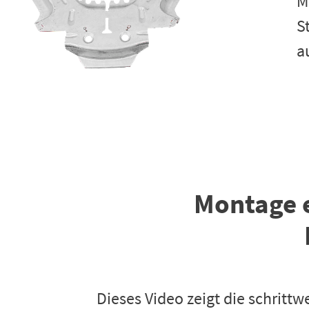
M
S
a
Montage e
Dieses Video zeigt die schritt