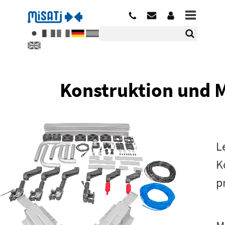
Konstruktion und M
L
K
p