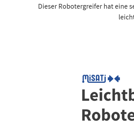
Dieser Robotergreifer hat eine s
leich