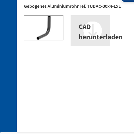
aus
Gebogenes Aluminiumrohr ref. TUBAC-30x4-LxL
Technopolymer
3. 2.
Verbindungsstücke
CAD
aus
Aluminum
herunterladen
3. 3.
Klemmstücke
aus
Technopolymer
3. 4.
Klemmstücke
aus
Aluminium
3. 5.
Profile