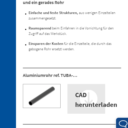
für
und ein gerades Rohr
die
Warmumformung
Einfache und feste Strukturen,
aus wenigen Einzelteilen
zusammengesetzt.
2. 3.
Niederhalter
Raumsparend
beim Einfahren in die Vorrichtung für den
Zugriff auf das Werkstück.
2. 4.
Sensoren
Einsparen der Kosten
für die Einzelteile, die durch das
2. 5.
gebogene Rohr ersetzt werden.
Sauger
2. 6.
Einfahrbarer
Zentrierer
Aluminiumrohr ref. TUBA-…
2. 7.
Ersatzteile
CAD
herunterladen
3. 1.
Verbindungsstücke