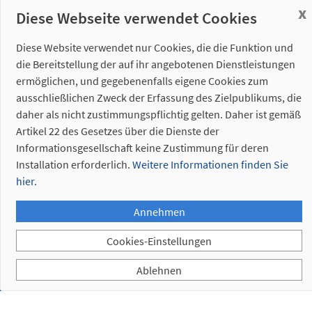
x
Diese Webseite verwendet Cookies
4. 1.
Diese Website verwendet nur Cookies, die die Funktion und
Elektrische
die Bereitstellung der auf ihr angebotenen Dienstleistungen
Anschlüsse
ermöglichen, und gegebenenfalls eigene Cookies zum
4. 2.
ausschließlichen Zweck der Erfassung des Zielpublikums, die
Pneumatische
daher als nicht zustimmungspflichtig gelten. Daher ist gemäß
Anschlüsse
Artikel 22 des Gesetzes über die Dienste der
Informationsgesellschaft keine Zustimmung für deren
Installation erforderlich.
Weitere Informationen finden Sie
hier.
Annehmen
5. 1.
Roboter-
Cookies-Einstellungen
Anschlussplatte
Ablehnen
5. 2.
Bajonett