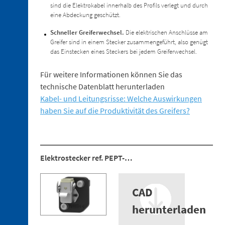
für
sind die Elektrokabel innerhalb des Profils verlegt und durch
die
eine Abdeckung geschützt.
Warmumformung
Schneller Greiferwechsel.
Die elektrischen Anschlüsse am
2. 3.
Greifer sind in einem Stecker zusammengeführt, also genügt
Niederhalter
das Einstecken eines Steckers bei jedem Greiferwechsel.
2. 4.
Sensoren
Für weitere Informationen können Sie das
2. 5.
technische Datenblatt herunterladen
Sauger
Kabel- und Leitungsrisse: Welche Auswirkungen
haben Sie auf die Produktivität des Greifers?
2. 6.
Einfahrbarer
Zentrierer
2. 7.
Ersatzteile
Elektrostecker ref. PEPT-…
CAD
3. 1.
herunterladen
Verbindungsstücke