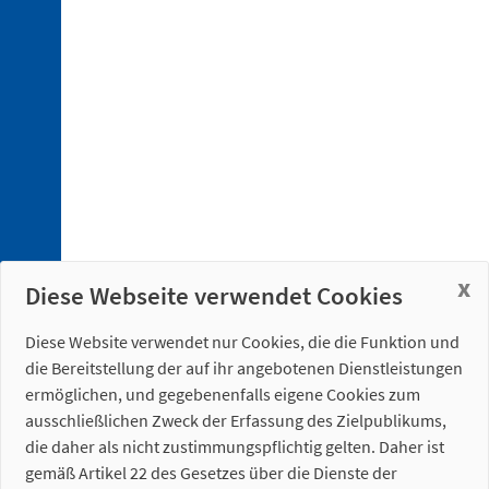
4. 1.
Elektrische
Anschlüsse
4. 2.
Pneumatische
Anschlüsse
x
Diese Webseite verwendet Cookies
Diese Website verwendet nur Cookies, die die Funktion und
5. 1.
die Bereitstellung der auf ihr angebotenen Dienstleistungen
Roboter-
ermöglichen, und gegebenenfalls eigene Cookies zum
Anschlussplatte
ausschließlichen Zweck der Erfassung des Zielpublikums,
5. 2.
die daher als nicht zustimmungspflichtig gelten. Daher ist
Bajonett
gemäß Artikel 22 des Gesetzes über die Dienste der