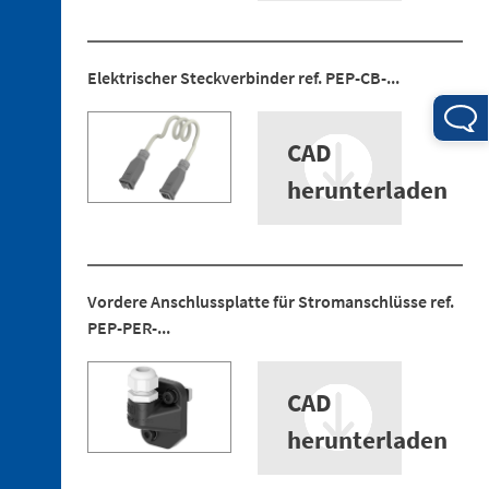
aus
Technopolymer
3. 2.
Elektrischer Steckverbinder ref. PEP-CB-...
Verbindungsstücke
aus
Aluminum
CAD
3. 3.
Klemmstücke
herunterladen
aus
Technopolymer
3. 4.
Klemmstücke
aus
Vordere Anschlussplatte für Stromanschlüsse ref.
Aluminium
PEP-PER-...
3. 5.
Profile
CAD
herunterladen