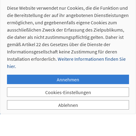
Diese Website verwendet nur Cookies, die die Funktion und
die Bereitstellung der auf ihr angebotenen Dienstleistungen
4. 1.
ermöglichen, und gegebenenfalls eigene Cookies zum
Elektrische
ausschließlichen Zweck der Erfassung des Zielpublikums,
Anschlüsse
die daher als nicht zustimmungspflichtig gelten. Daher ist
4. 2.
gemäß Artikel 22 des Gesetzes über die Dienste der
Pneumatische
Informationsgesellschaft keine Zustimmung für deren
Anschlüsse
Installation erforderlich.
Weitere Informationen finden Sie
hier.
Annehmen
Cookies-Einstellungen
5. 1.
Roboter-
Ablehnen
Anschlussplatte
5. 2.
Bajonett