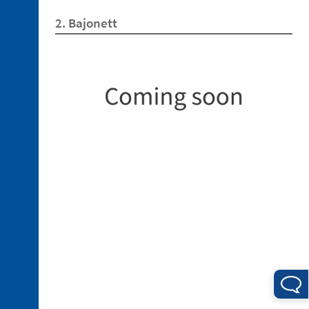
für
die
2. Bajonett
Warmumformung
2. 3.
Niederhalter
2. 4.
Sensoren
2. 5.
Sauger
2. 6.
Einfahrbarer
Zentrierer
2. 7.
Ersatzteile
3. 1.
Verbindungsstücke