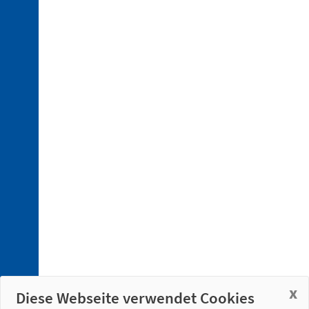
aus
Technopolymer
3. 2.
Verbindungsstücke
aus
Aluminum
3. 3.
Klemmstücke
aus
Technopolymer
3. 4.
Klemmstücke
aus
Aluminium
3. 5.
Profile
x
Diese Webseite verwendet Cookies