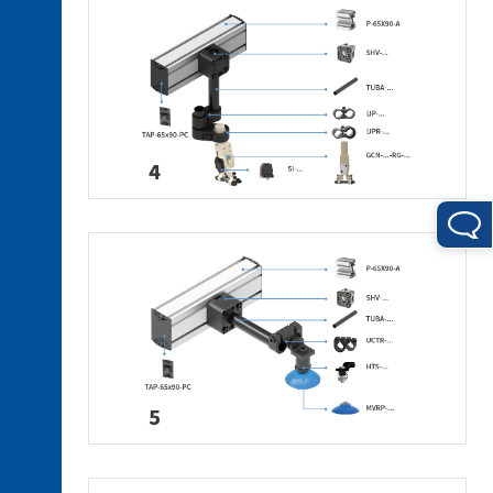
aus
Technopolymer
3. 2.
Verbindungsstücke
aus
Aluminum
3. 3.
Klemmstücke
aus
Technopolymer
3. 4.
Klemmstücke
aus
Aluminium
3. 5.
Profile