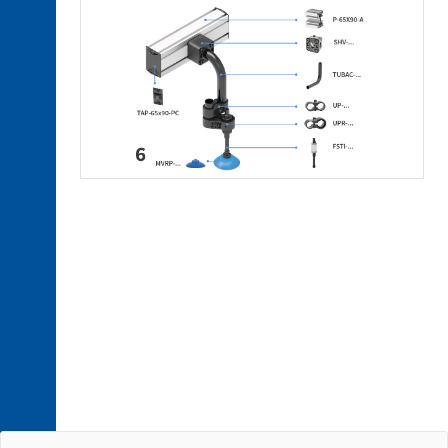
4. 1.
Elektrische
Anschlüsse
4. 2.
Pneumatische
Anschlüsse
5. 1.
Roboter-
Anschlussplatte
5. 2.
Bajonett