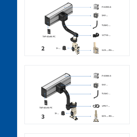
für
die
Warmumformung
2. 3.
Niederhalter
2. 4.
Sensoren
2. 5.
Sauger
2. 6.
Einfahrbarer
Zentrierer
2. 7.
Ersatzteile
3. 1.
Verbindungsstücke