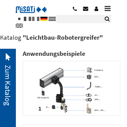
Katalog
"Leichtbau-Robotergreifer"
Anwendungsbeispiele
Zum Katalog
2. 1.
Pneumatische
Minispanner
2. 2.
Minispanner