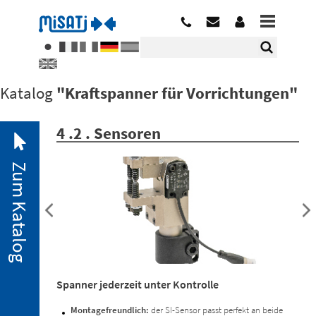
Katalog
"Kraftspanner für Vorrichtungen"
4 .2 . Sensoren
Zum Katalog
2. 1.
Pneumatische
Spanner
2. 2.
Spanner jederzeit unter Kontrolle
Sonderausführungen
2. 3.
Montagefreundlich:
der SI-Sensor passt perfekt an beide