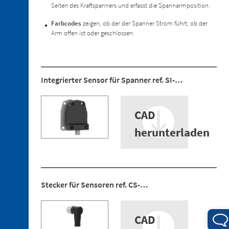
Ersatzteile
Seiten des Kraftspanners und erfasst die Spannarmposition.
Farbcodes
zeigen, ob der der Spanner Strom führt, ob der
Arm offen ist oder geschlossen.
3. 1.
Anschlüsse
am
Integrierter Sensor für Spanner ref. SI-…
Klemmarm
3. 2.
Gegenhalterungen
CAD
3. 3.
herunterladen
Niederhalter
mit
Kugel
3. 4.
Konturstücke
Stecker für Sensoren ref. CS-…
CAD