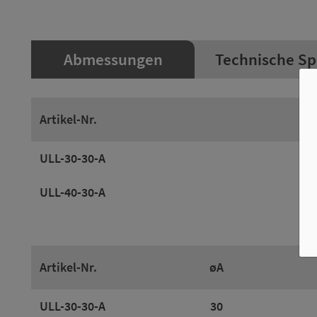
Abmessungen
Technische Sp
Artikel-Nr.
ULL-30-30-A
ULL-40-30-A
Artikel-Nr.
øA
ULL-30-30-A
30