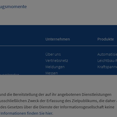
zugsmomente
Unternehmen
Produkte
Über uns
Automatisi
Vertriebsnetz
Leichtbau-
Meldungen
Kraftspanne
Messen
nverstanden.
und die Bereitstellung der auf ihr angebotenen Dienstleistungen
sschließlichen Zweck der Erfassung des Zielpublikums, die daher a
 des Gesetzes über die Dienste der Informationsgesellschaft keine
rklärung
/
Cookies-Hinweis
 Informationen finden Sie hier.