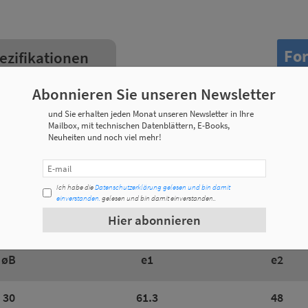
For
ezifikationen
Abonnieren Sie unseren Newsletter
und Sie erhalten jeden Monat unseren Newsletter in Ihre
Gewicht
Mailbox, mit technischen Datenblättern, E-Books,
Neuheiten und noch viel mehr!
0,250 Kg
0,240 Kg
Ich habe die
Datenschutzerklärung gelesen und bin damit
einverstanden.
gelesen und bin damit einverstanden..
Hier abonnieren
øB
e1
e2
30
61.3
48