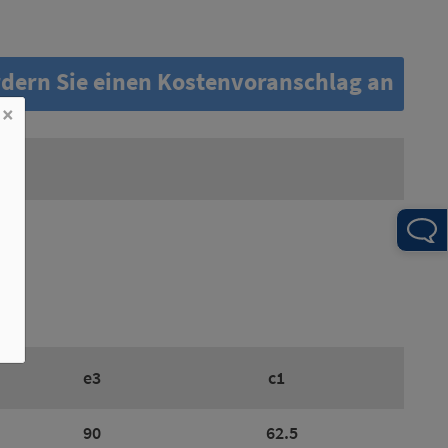
dern Sie einen Kostenvoranschlag an
×
e3
c1
90
62.5