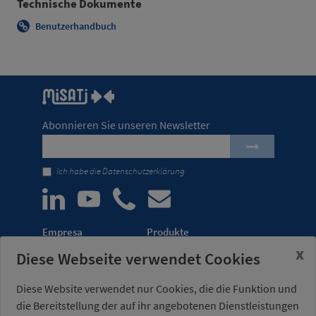
Technische Dokumente
Benutzerhandbuch
Abonnieren Sie unseren Newsletter
Ich habe die
Datenschutzerklärung
Empresa
Produkte
x
Diese Webseite verwendet Cookies
Unternehmen
Automatisierung von
Meldungen
Transferpressen
Diese Website verwendet nur Cookies, die die Funktion und
Messen
Leichtbau-Robotergreifer
die Bereitstellung der auf ihr angebotenen Dienstleistungen
Vertriebsnetz
Kraftspanner für