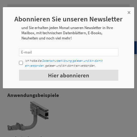
×
Artikel-Nr.
Gewicht
Abonnieren Sie unseren Newsletter
und Sie erhalten jeden Monat unseren Newsletter in Ihre
P-30X80A-L
2.354 Kg/m
Mailbox, mit technischen Datenblättern, E-Books,
Neuheiten und noch viel mehr!
Ich habe die
Datenschutzerklärung gelesen und bin damit
Artikel-Nr.
e1
e2
c1
einverstanden.
gelesen und bin damit einverstanden..
Hier abonnieren
P-30X80A-L
80
30
45
Anwendungsbeispiele