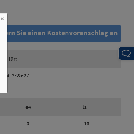
×
dern Sie einen Kostenvoranschlag an
ng für:
 TIML2-25-27
e4
l1
3
16