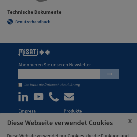
Technische Dokumente
Benutzerhandbuch
Abonnieren Sie unseren Newsletter
Ich habe die
Datenschutzerklärung
Empresa
Produkte
x
Diese Webseite verwendet Cookies
Unternehmen
Automatisierung von
Meldungen
Transferpressen
Diese Website verwendet nur Cookies, die die Funktion und
Messen
Leichtbau-Robotergreifer