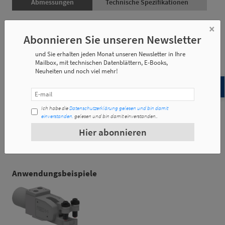
Abmessungen
Technische Spezifikationen
×
Abonnieren Sie unseren Newsletter
Artikel-Nr.
Gewicht
und Sie erhalten jeden Monat unseren Newsletter in Ihre
Mailbox, mit technischen Datenblättern, E-Books,
RBP-20-30
0.12 Kg
Neuheiten und noch viel mehr!
Ich habe die
Datenschutzerklärung gelesen und bin damit
einverstanden.
gelesen und bin damit einverstanden..
Artikel-Nr.
l1
m
Hier abonnieren
RBP-20-30
30
M8
Anwendungsbeispiele