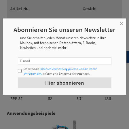
Artikel-Nr.
Gewicht
×
RPP-20
0,017 Kg
Abonnieren Sie unseren Newsletter
und Sie erhalten jeden Monat unseren Newsletter in Ihre
RPP-32
0,037 Kg
Mailbox, mit technischen Datenblättern, E-Books,
Neuheiten und noch viel mehr!
Artikel-Nr.
l1
l2
d1
Ich habe die
Datenschutzerklärung gelesen und bin damit
einverstanden.
gelesen und bin damit einverstanden..
Hier abonnieren
RPP-20
40
8.7
12.5
RPP-32
52
8.7
12.5
Anwendungsbeispiele