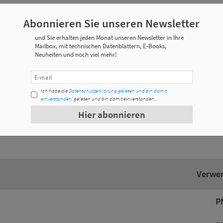
Abonnieren Sie unseren Newsletter
For
ezifikationen
und Sie erhalten jeden Monat unseren Newsletter in Ihre
Mailbox, mit technischen Datenblättern, E-Books,
Neuheiten und noch viel mehr!
Gewicht
Ich habe die
Datenschutzerklärung gelesen und bin damit
0,013 Kg
einverstanden.
gelesen und bin damit einverstanden..
Hier abonnieren
0,014 Kg
Verwen
P