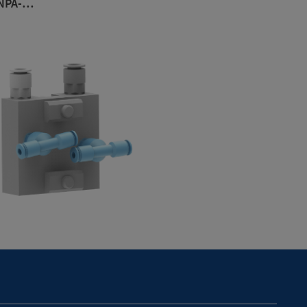
NPA-…