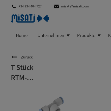
+34 934 404 727
misati@misati.com
Home
Unternehmen
Produkte
K
Zurück
T-Stück
RTM-…