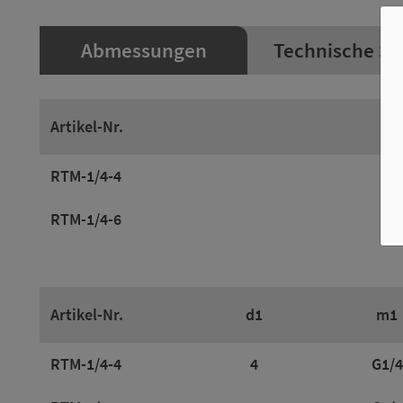
Abmessungen
Technische Sp
Artikel-Nr.
RTM-1/4-4
RTM-1/4-6
Artikel-Nr.
d1
m1
RTM-1/4-4
4
G1/4