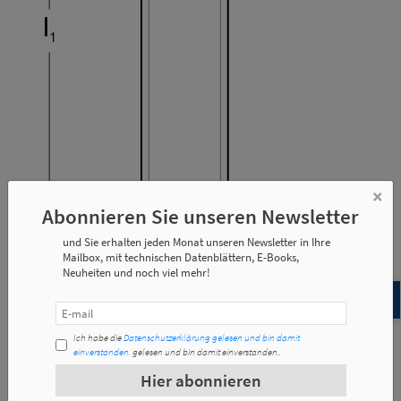
×
Abonnieren Sie unseren Newsletter
und Sie erhalten jeden Monat unseren Newsletter in Ihre
Mailbox, mit technischen Datenblättern, E-Books,
Neuheiten und noch viel mehr!
Ich habe die
Datenschutzerklärung gelesen und bin damit
einverstanden.
gelesen und bin damit einverstanden..
Abmessungen
Technische Spezifikationen
Hier abonnieren