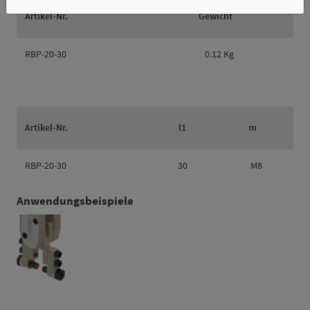
Artikel-Nr.
Gewicht
RBP-20-30
0.12 Kg
Artikel-Nr.
l1
m
RBP-20-30
30
M8
Anwendungsbeispiele