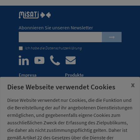
Abonnieren Sie unseren Newsletter
Ich habe die
Datenschutzerklärung
Empresa
Produkte
x
Diese Webseite verwendet Cookies
Unternehmen
Automatisierung von
Meldungen
Transferpressen
Diese Website verwendet nur Cookies, die die Funktion und
Messen
Leichtbau-Robotergreifer
die Bereitstellung der auf ihr angebotenen Dienstleistungen
Vertriebsnetz
Kraftspanner für
ermöglichen, und gegebenenfalls eigene Cookies zum
Vorrichtungen
ausschließlichen Zweck der Erfassung des Zielpublikums,
die daher als nicht zustimmungspflichtig gelten. Daher ist
Misati S.L.
Bürozeiten:
gemäß Artikel 22 des Gesetzes über die Dienste der
Av. de la Riera, 15
Montag bis Freitag von