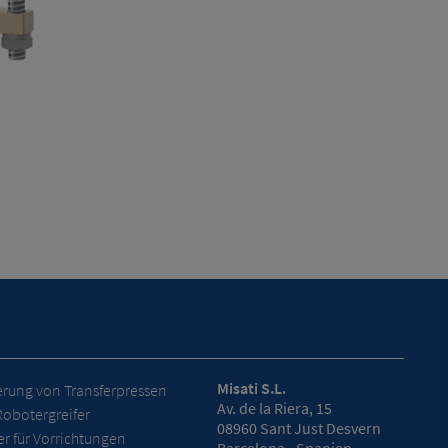
Misati S.L.
erung von Transferpressen
Av. de la Riera, 15
Robotergreifer
08960 Sant Just Desvern
r für Vorrichtungen