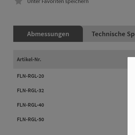
Unter Favoriten speichern
Abmessungen
Technische Sp
Artikel-Nr.
FLN-RGL-20
FLN-RGL-32
FLN-RGL-40
FLN-RGL-50