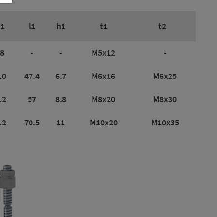
1
l1
h1
t1
t2
8
-
-
M5x12
-
10
47.4
6.7
M6x16
M6x25
12
57
8.8
M8x20
M8x30
12
70.5
11
M10x20
M10x35