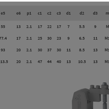
e5
e6
p1
c1
c2
c3
d1
d2
d3
m
55
13
2.1
17
22
17
7
5.5
9
M
77.4
17
2.1
25
30
23
9
6.5
11
M
93
20
2.1
30
37
30
11
8.5
13
M
13.5
20
2.1
47
44
40
13
10.5
13
M