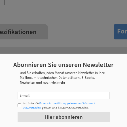
For
ezifikationen
Gewicht
Abonnieren Sie unseren Newsletter
0,137 Kg
und Sie erhalten jeden Monat unseren Newsletter in Ihre
Mailbox, mit technischen Datenblättern, E-Books,
Neuheiten und noch viel mehr!
0,275 kg
0,515 kg
Ich habe die
Datenschutzerklärung gelesen und bin damit
einverstanden.
gelesen und bin damit einverstanden..
0,905 kg
Hier abonnieren