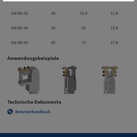
AN-RG-32
40
52.9
11.8
AN-RG-40
50
63
15.8
AN-RG-50
60
73
17.8
Anwendungsbeispiele
Technische Dokumente
Benutzerhandbuch