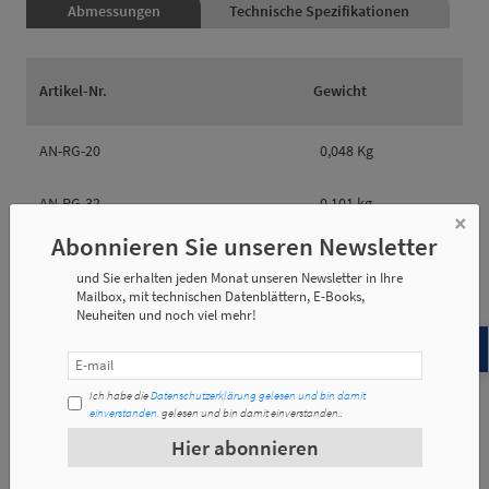
Abmessungen
Technische Spezifikationen
Artikel-Nr.
Gewicht
AN-RG-20
0,048 Kg
AN-RG-32
0,101 kg
×
Abonnieren Sie unseren Newsletter
AN-RG-40
0,187 Kg
und Sie erhalten jeden Monat unseren Newsletter in Ihre
Mailbox, mit technischen Datenblättern, E-Books,
AN-RG-50
0,272 kg
Neuheiten und noch viel mehr!
Ich habe die
Datenschutzerklärung gelesen und bin damit
einverstanden.
gelesen und bin damit einverstanden..
Artikel-Nr.
e1
e2
e3
Hier abonnieren
AN-RG-20
30
37
9.8