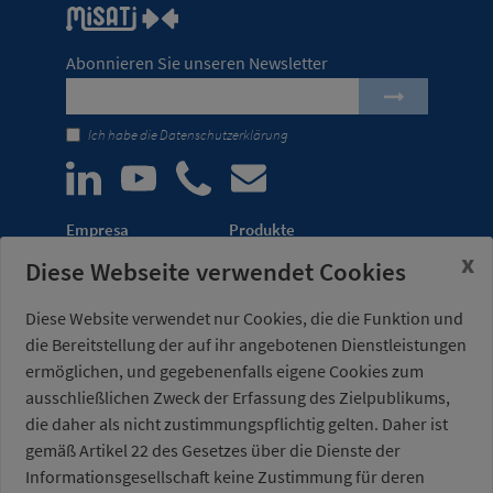
Abonnieren Sie unseren Newsletter
Ich habe die
Datenschutzerklärung
Empresa
Produkte
x
Diese Webseite verwendet Cookies
Unternehmen
Automatisierung von
Meldungen
Transferpressen
Diese Website verwendet nur Cookies, die die Funktion und
Messen
Leichtbau-Robotergreifer
die Bereitstellung der auf ihr angebotenen Dienstleistungen
Vertriebsnetz
Kraftspanner für
ermöglichen, und gegebenenfalls eigene Cookies zum
Vorrichtungen
ausschließlichen Zweck der Erfassung des Zielpublikums,
die daher als nicht zustimmungspflichtig gelten. Daher ist
Misati S.L.
Bürozeiten:
gemäß Artikel 22 des Gesetzes über die Dienste der
Av. de la Riera, 15
Montag bis Freitag von
08960 Sant Just
7.00 bis 15.00 Uhr
Informationsgesellschaft keine Zustimmung für deren