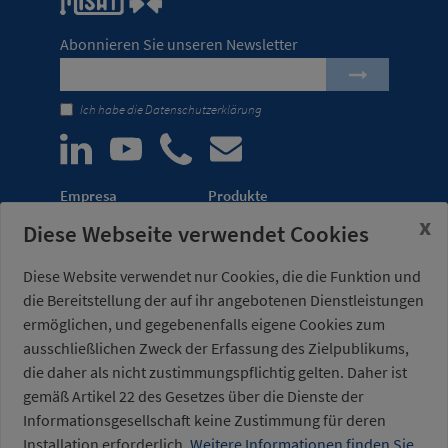
Abonnieren Sie unseren Newsletter
Ich habe die
Datenschutzerklärung
Empresa
Produkte
x
Diese Webseite verwendet Cookies
Unternehmen
Automatisierung von
Meldungen
Transferpressen
Diese Website verwendet nur Cookies, die die Funktion und
Messen
Leichtbau-Robotergreifer
die Bereitstellung der auf ihr angebotenen Dienstleistungen
Vertriebsnetz
Kraftspanner für
ermöglichen, und gegebenenfalls eigene Cookies zum
Vorrichtungen
ausschließlichen Zweck der Erfassung des Zielpublikums,
die daher als nicht zustimmungspflichtig gelten. Daher ist
Misati S.L.
Bürozeiten:
gemäß Artikel 22 des Gesetzes über die Dienste der
Av. de la Riera, 15
Montag bis Freitag von
08960 Sant Just
7.00 bis 15.00 Uhr
Informationsgesellschaft keine Zustimmung für deren
Desvern
(UTC+01:00)
Installation erforderlich.
Weitere Informationen finden Sie