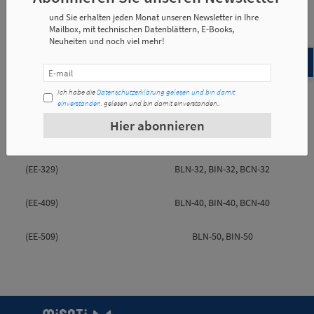
und Sie erhalten jeden Monat unseren Newsletter in Ihre
Mailbox, mit technischen Datenblättern, E-Books,
Neuheiten und noch viel mehr!
Abmessungen
Technische Spezifikationen
Ich habe die
Datenschutzerklärung gelesen und bin damit
Artikel-Nr.
Verwendung für:
einverstanden.
gelesen und bin damit einverstanden..
Hier abonnieren
(EE-209)
BLN-20, BIN-20, BCN-20
(EE-329)
BLN-32, BIN-32, BCN-32
(EE-409)
BLN-40, BIN-40, BCN-40
(EE-509)
BLN-50, BIN-50