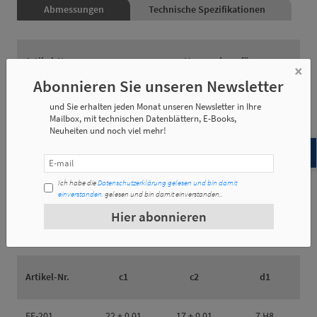
Abmessungen
Technische Spezifikationen
Artikel-Nr.
Verwendung für:
×
Abonnieren Sie unseren Newsletter
(EE-201)
BLN-20, BIN-20
und Sie erhalten jeden Monat unseren Newsletter in Ihre
Mailbox, mit technischen Datenblättern, E-Books,
Neuheiten und noch viel mehr!
(EE-321)
BLN-32, BIN-32, BCN-32
(EE-401)
BLN-40, BIN-40, BCN-40
Ich habe die
Datenschutzerklärung gelesen und bin damit
einverstanden.
gelesen und bin damit einverstanden..
(EE-501)
BLN-50, BIN-50
Hier abonnieren
Artikel-Nr.
c1
c2
d1
EE-201
22 ± 0.01
17 ± 0.01
7 H8