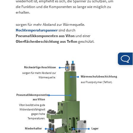
wiederholt ist, empfiehlt es sich, die Spanner zu schützen, um
die Funktion und die Komponenten so lange wie möglich zu
erhalten.
sorgen für mehr Abstand zur Wärmequelle.
Hochtemperaturspanner
sind durch
Pneumatikkomponenten aus Viton
und einer
Oberflächenbeschichtung aus Teflon
geschützt.
Rückwärtige Anschlüsse
sorgen für mehr Abstand zur
Wärmeschutzbeschichtung
Wärmequelle.
aus Fluorpolymer (Teflon).
Pneumatikkomponenten
aus Viton
Viton besitzt eine gute
Widerstandsfähigkeit
gegen hohe
Temperaturen.
Niederhalter
Lager